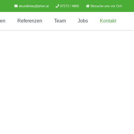
akustikbau@phon.at
07272 / 4865
Besuche uns vor Ort!
gen
Referenzen
Team
Jobs
Kontakt