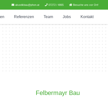
akustikbau@phon.at
07272 / 4865
Besuche uns vor Ort!
gen
Referenzen
Team
Jobs
Kontakt
Felbermayr Bau