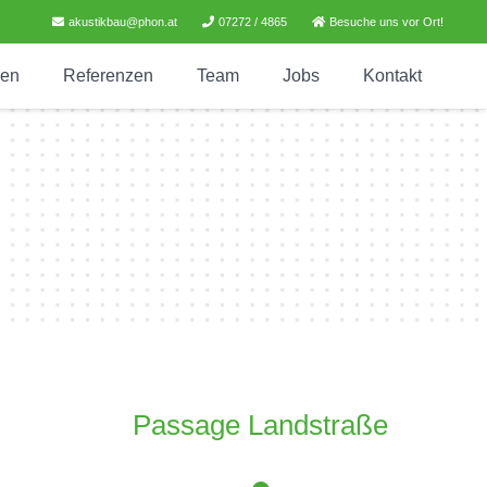
akustikbau@phon.at
07272 / 4865
Besuche uns vor Ort!
gen
Referenzen
Team
Jobs
Kontakt
Passage Landstraße