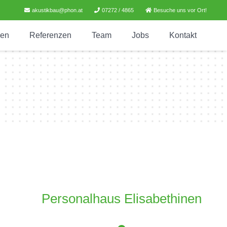
akustikbau@phon.at
07272 / 4865
Besuche uns vor Ort!
gen
Referenzen
Team
Jobs
Kontakt
Personalhaus Elisabethinen