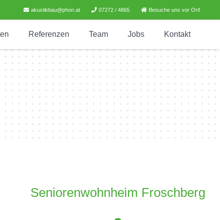
akustikbau@phon.at
07272 / 4865
Besuche uns vor Ort!
gen
Referenzen
Team
Jobs
Kontakt
Seniorenwohnheim Froschberg