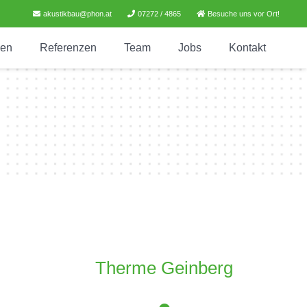
akustikbau@phon.at
07272 / 4865
Besuche uns vor Ort!
gen
Referenzen
Team
Jobs
Kontakt
Therme Geinberg