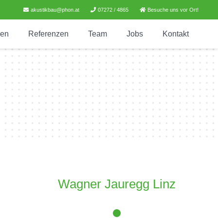
akustikbau@phon.at
07272 / 4865
Besuche uns vor Ort!
gen
Referenzen
Team
Jobs
Kontakt
Wagner Jauregg Linz